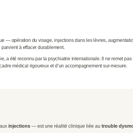
que
— opération du visage, injections dans les lèvres, augmentat
e parvient à effacer durablement
.
ie
, a été reconnu par la psychiatrie internationale. Il ne remet pa
cadre médical rigoureux et d’un
accompagnement sur-mesure
.
aux
injections
— est une réalité clinique liée au
trouble dysmo