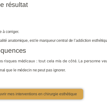
e résultat
.
à corriger.
lité anatomique, est le marqueur central de l’addiction esthétiq
séquences
les risques médicaux : tout cela mis de côté. La personne veu
nal que le médecin ne peut pas ignorer.
vrir mes interventions en chirurgie esthétique