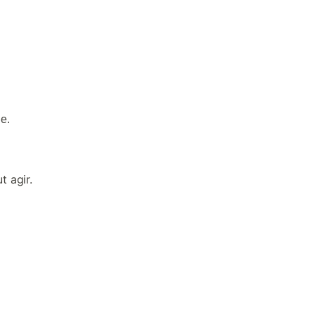
ue.
t agir.